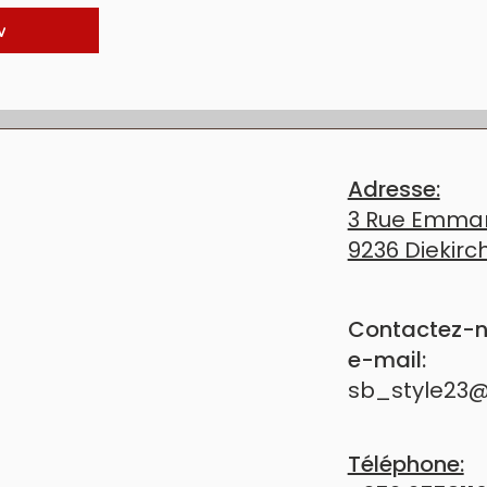
heveux déjà éclaircis et préserver l’équilibre de la couleur entre
v
36
VIS DE VOUS ACCUEILLIR
Adresse:
E DE RENDEZ-VOUS OU DE DÉCOUVRIR NOTRE 
3 Rue Emman
NOUS, NOUS SOMMES À VOTRE ÉCOUTE.
9236 Diekirc
Contactez-n
e-mail:
sb_style23
Téléphone: