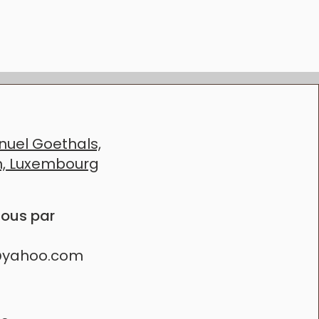
 deux
APPROCHE
uel Goethals,
h, Luxembourg
ous par
@yahoo.com