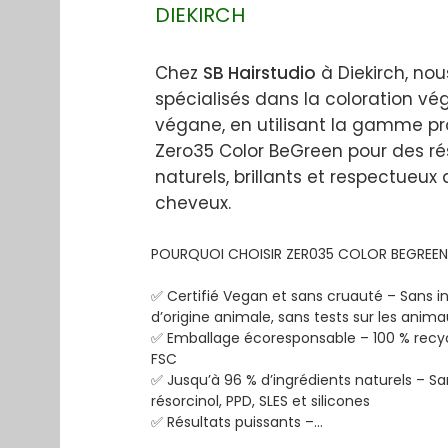
DIEKIRCH
Chez
SB Hairstudio
à Diekirch, n
spécialisés dans la coloration vé
végane, en utilisant la gamme pr
Zero35 Color BeGreen pour des ré
naturels, brillants et respectueux
cheveux.
POURQUOI CHOISIR ZER035 COLOR BEGREEN 
✅ Certifié Vegan et sans cruauté – Sans in
d’origine animale, sans tests sur les anima
✅ Emballage écoresponsable – 100 % recycla
FSC

✅ Jusqu’à 96 % d’ingrédients naturels – 
résorcinol, PPD, SLES et silicones

✅ Résultats puissants –

• Couverture à 100 % des cheveux gris
