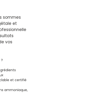
ous sommes
gétale et
ofessionnelle
sultats
 de vos
?

grédients 
ux

ble et certifié 
Sans ammoniaque, 