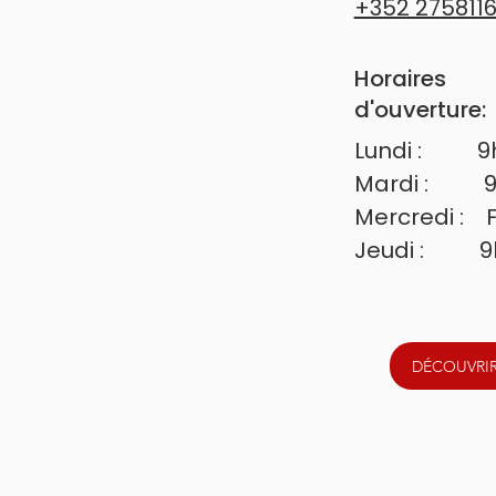
+352 275811
Horaires
d'ouverture:
Lundi :        
Mardi :        
Mercredi :   
Jeudi :        
Vendredi :   
Samedi :      
Dimanche : 
DÉCOUVRIR